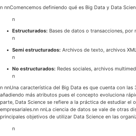
n nn
Comencemos definiendo qué es Big Data y Data Science.
n
Estructurados:
Bases de datos o transacciones, por 
n
Semi estructurados:
Archivos de texto, archivos XML
n
No estructurados:
Redes sociales, archivos multimedi
n
n nn
Una característica del Big Data es que cuenta con las
añadiendo más atributos pues el concepto evoluciona ráp
parte, Data Science se refiere a la práctica de estudiar el
empresariales.
nn nn
La ciencia de datos se vale de otras di
principales objetivos de utilizar Data Science en las organ
n