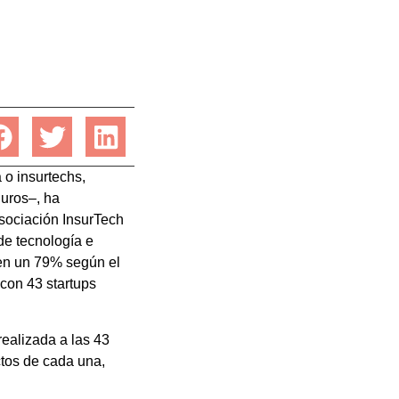
 o insurtechs,
uros–, ha
Asociación InsurTech
de tecnología e
 en un 79% según el
con 43 startups
ealizada a las 43
ctos de cada una,