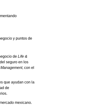
lementando
negocio y puntos de
 negocio de
Life &
 del seguro en los
& Management
, con el
es que ayudan con la
dad de
rios.
l mercado mexicano.