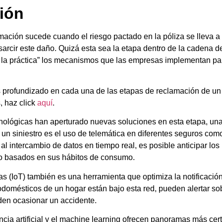
ión
ación sucede cuando el riesgo pactado en la póliza se lleva a 
arcir este daño. Quizá esta sea la etapa dentro de la cadena d
n la práctica” los mecanismos que las empresas implementan pa
profundizado en cada una de las etapas de reclamación de un si
, haz
click
aquí
.
nológicas han aperturado nuevas soluciones en esta etapa, una 
un siniestro es el uso de telemática en diferentes seguros como
 al intercambio de datos en tiempo real, es posible anticipar los
to basados en sus hábitos de consumo.
sas (IoT) también es una herramienta que optimiza la notificación
rodomésticos de un hogar están bajo esta red, pueden alertar s
en ocasionar un accidente.
gencia artificial y el machine learning ofrecen panoramas más ce