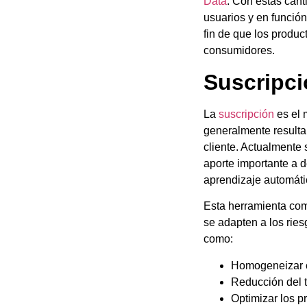
Data
. Con estas cant
usuarios y en funció
fin de que los produc
consumidores.
Suscripc
La
suscripción
es el 
generalmente resulta
cliente. Actualmente 
aporte importante a 
aprendizaje automát
Esta herramienta com
se adapten a los rie
como:
Homogeneizar cr
Reducción del 
Optimizar los p