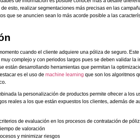
idades de información es posible conocer más a detalle diferent
n de esto, realizar segmentaciones más precisas en las campañas
tos que se anuncien sean lo más acorde posible a las caracterís
ión
momento cuando el cliente adquiere una póliza de seguro. Este
 muy complejo y con periodos largos pues se deben validar la i
se están desarrollando herramientas que permitan la optimizaci
destacar es el uso de
machine learning
que son los algoritmos q
ico.
binada la personalización de productos permite ofrecer a los u
sgos reales a los que están expuestos los clientes, además de 
iterios de evaluación en los procesos de contratación de póli
tiempo de valoración
rocesos y minimizar riesgos