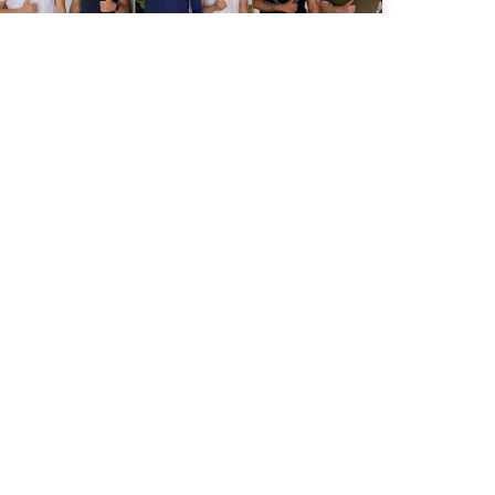
Bienvenidos a México:
Pelotea
LEER MÁS »
ENTORNO