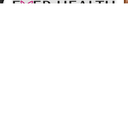
Bienvenidos a México: Ever
Health
LEER MÁS »
ENTORNO