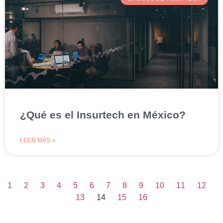
¿Qué es el Insurtech en México?
LEER MÁS »
1
2
3
4
5
6
7
8
9
10
11
12
13
14
15
16